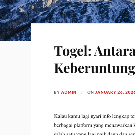
Togel: Antar
Keberuntun
BY
ADMIN
ON
JANUARY 26, 202
Kalau kamu lagi nyari info lengkap te
berbagai platform yang menawarkan 
salah satu yang lagi naik daun dan se