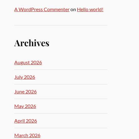
A WordPress Commenter
on
Hello world!
Archives
August 2026
July 2026
June 2026
May 2026
April 2026
March 2026