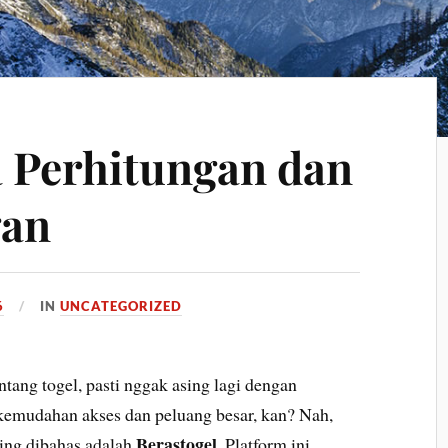
a Perhitungan dan
gan
6
IN
UNCATEGORIZED
ntang togel, pasti nggak asing lagi dengan
kemudahan akses dan peluang besar, kan? Nah,
Berastogel
ring dibahas adalah
. Platform ini