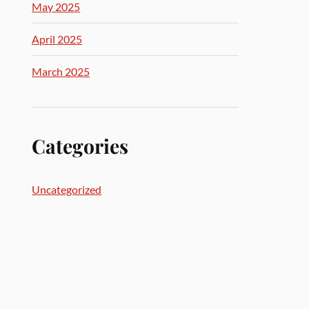
May 2025
April 2025
March 2025
Categories
Uncategorized