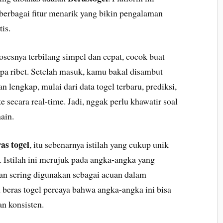
berbagai fitur menarik yang bikin pengalaman
tis.
rosesnya terbilang simpel dan cepat, cocok buat
a ribet. Setelah masuk, kamu bakal disambut
n lengkap, mulai dari data togel terbaru, prediksi,
 secara real-time. Jadi, nggak perlu khawatir soal
ain.
as togel
, itu sebenarnya istilah yang cukup unik
. Istilah ini merujuk pada angka-angka yang
n sering digunakan sebagai acuan dalam
beras togel percaya bahwa angka-angka ini bisa
 konsisten.