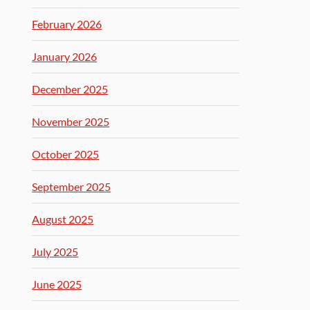
February 2026
January 2026
December 2025
November 2025
October 2025
September 2025
August 2025
July 2025
June 2025