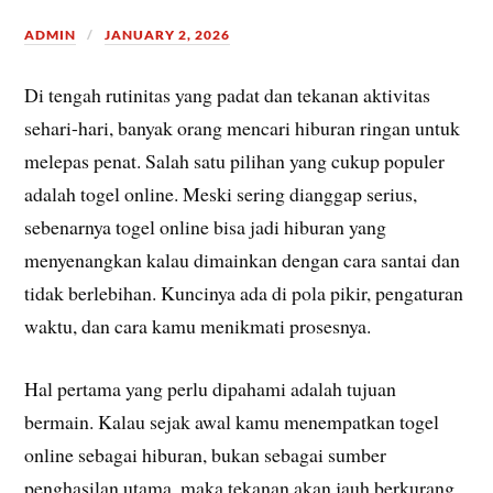
ADMIN
JANUARY 2, 2026
Di tengah rutinitas yang padat dan tekanan aktivitas
sehari-hari, banyak orang mencari hiburan ringan untuk
melepas penat. Salah satu pilihan yang cukup populer
adalah togel online. Meski sering dianggap serius,
sebenarnya togel online bisa jadi hiburan yang
menyenangkan kalau dimainkan dengan cara santai dan
tidak berlebihan. Kuncinya ada di pola pikir, pengaturan
waktu, dan cara kamu menikmati prosesnya.
Hal pertama yang perlu dipahami adalah tujuan
bermain. Kalau sejak awal kamu menempatkan togel
online sebagai hiburan, bukan sebagai sumber
penghasilan utama, maka tekanan akan jauh berkurang.