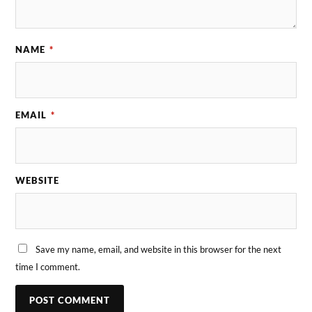
NAME
*
EMAIL
*
WEBSITE
Save my name, email, and website in this browser for the next
time I comment.