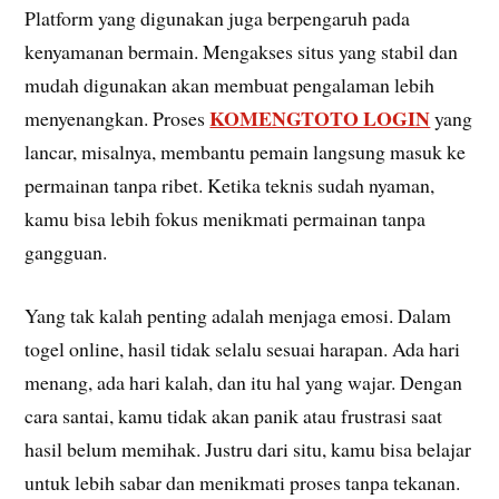
Platform yang digunakan juga berpengaruh pada
kenyamanan bermain. Mengakses situs yang stabil dan
mudah digunakan akan membuat pengalaman lebih
KOMENGTOTO LOGIN
menyenangkan. Proses
yang
lancar, misalnya, membantu pemain langsung masuk ke
permainan tanpa ribet. Ketika teknis sudah nyaman,
kamu bisa lebih fokus menikmati permainan tanpa
gangguan.
Yang tak kalah penting adalah menjaga emosi. Dalam
togel online, hasil tidak selalu sesuai harapan. Ada hari
menang, ada hari kalah, dan itu hal yang wajar. Dengan
cara santai, kamu tidak akan panik atau frustrasi saat
hasil belum memihak. Justru dari situ, kamu bisa belajar
untuk lebih sabar dan menikmati proses tanpa tekanan.