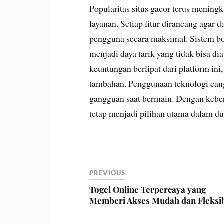
Popularitas situs gacor terus meningk
layanan. Setiap fitur dirancang agar
pengguna secara maksimal. Sistem bo
menjadi daya tarik yang tidak bisa 
keuntungan berlipat dari platform ini
tambahan. Penggunaan teknologi cang
gangguan saat bermain. Dengan keber
tetap menjadi pilihan utama dalam du
PREVIOUS
Togel Online Terpercaya yang
Memberi Akses Mudah dan Fleksi