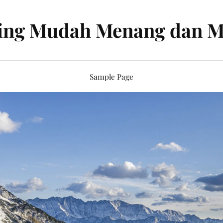
aling Mudah Menang dan 
Sample Page