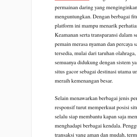
permainan daring yang menginginka
menguntungkan. Dengan berbagai fitu
platform ini mampu menarik perhatia
Keamanan serta transparansi dalam se
pemain merasa nyaman dan percaya s
tersedia, mulai dari taruhan olahraga,
semuanya didukung dengan sistem yan
situs gacor sebagai destinasi utama 
meraih kemenangan besar.
Selain menawarkan berbagai jenis pe
responsif turut memperkuat posisi sit
selalu siap membantu kapan saja mem
menghadapi berbagai kendala. Pengg
transaksi yang aman dan mudah, ter