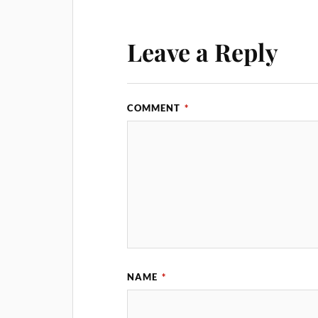
Leave a Reply
COMMENT
*
NAME
*