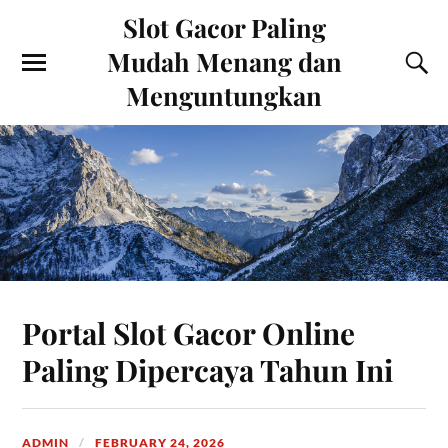
Slot Gacor Paling
Mudah Menang dan
Menguntungkan
Portal Slot Gacor Online
Paling Dipercaya Tahun Ini
ADMIN
FEBRUARY 24, 2026