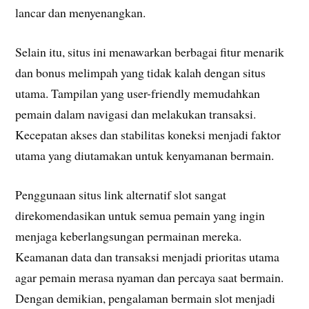
lancar dan menyenangkan.
Selain itu, situs ini menawarkan berbagai fitur menarik
dan bonus melimpah yang tidak kalah dengan situs
utama. Tampilan yang user-friendly memudahkan
pemain dalam navigasi dan melakukan transaksi.
Kecepatan akses dan stabilitas koneksi menjadi faktor
utama yang diutamakan untuk kenyamanan bermain.
Penggunaan situs link alternatif slot sangat
direkomendasikan untuk semua pemain yang ingin
menjaga keberlangsungan permainan mereka.
Keamanan data dan transaksi menjadi prioritas utama
agar pemain merasa nyaman dan percaya saat bermain.
Dengan demikian, pengalaman bermain slot menjadi