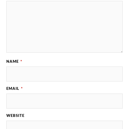
NAME
*
EMAIL
*
WEBSITE