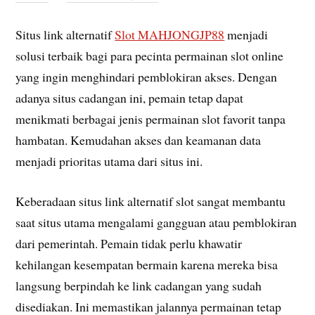
Situs link alternatif
Slot MAHJONGJP88
menjadi
solusi terbaik bagi para pecinta permainan slot online
yang ingin menghindari pemblokiran akses. Dengan
adanya situs cadangan ini, pemain tetap dapat
menikmati berbagai jenis permainan slot favorit tanpa
hambatan. Kemudahan akses dan keamanan data
menjadi prioritas utama dari situs ini.
Keberadaan situs link alternatif slot sangat membantu
saat situs utama mengalami gangguan atau pemblokiran
dari pemerintah. Pemain tidak perlu khawatir
kehilangan kesempatan bermain karena mereka bisa
langsung berpindah ke link cadangan yang sudah
disediakan. Ini memastikan jalannya permainan tetap